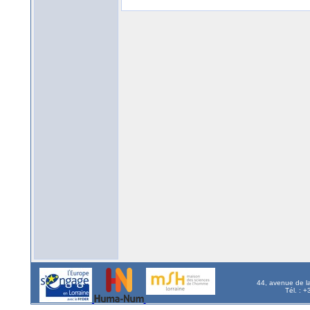
44, avenue de l
Tél. : 