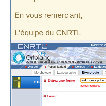
En vous remerciant,
L'équipe du CNRTL
Accueil
Portail lexical
Corpus
Lexique
Morphologie
Lexicographie
Etymologie
Entrez une forme
TLFi
notices corrigées
Erreur