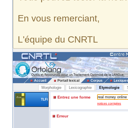
En vous remerciant,
L'équipe du CNRTL
Accueil
Portail lexical
Corpus
Lexique
Morphologie
Lexicographie
Etymologie
Entrez une forme
TLFi
notices corrigées
Erreur