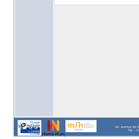
44, avenue de l
Tél. : 