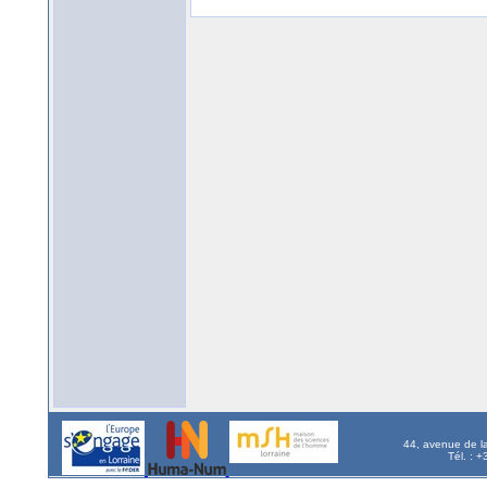
44, avenue de l
Tél. : 