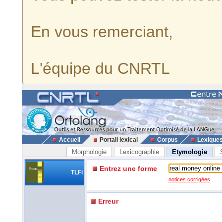
En vous remerciant,
L'équipe du CNRTL
Accueil
Portail lexical
Corpus
Lexique
Morphologie
Lexicographie
Etymologie
Entrez une forme
TLFi
notices corrigées
Erreur