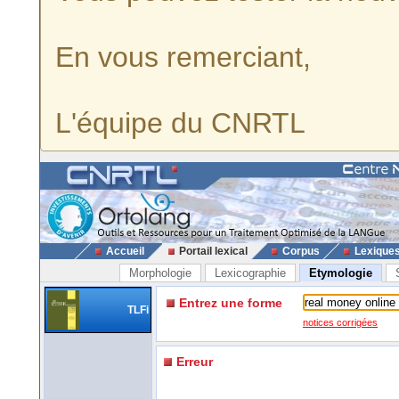
En vous remerciant,
L'équipe du CNRTL
Accueil
Portail lexical
Corpus
Lexique
Morphologie
Lexicographie
Etymologie
Entrez une forme
TLFi
notices corrigées
Erreur