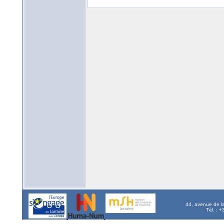
44, avenue de l
Tél. : 