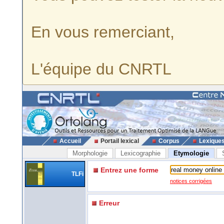
En vous remerciant,
L'équipe du CNRTL
Accueil
Portail lexical
Corpus
Lexique
Morphologie
Lexicographie
Etymologie
Entrez une forme
TLFi
notices corrigées
Erreur