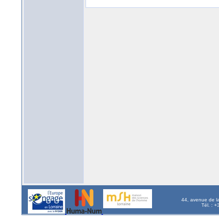
44, avenue de l
Tél. : 