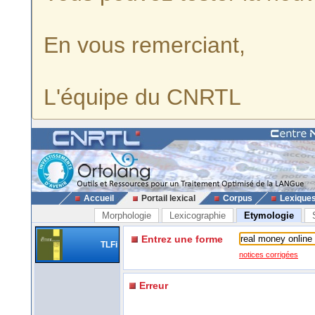
En vous remerciant,
L'équipe du CNRTL
Accueil
Portail lexical
Corpus
Lexique
Morphologie
Lexicographie
Etymologie
Entrez une forme
TLFi
notices corrigées
Erreur