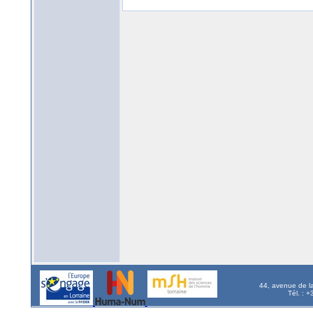
44, avenue de l
Tél. : 