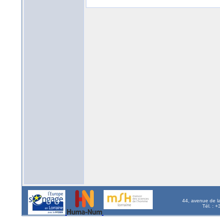
44, avenue de l
Tél. : 