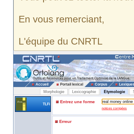
En vous remerciant,
L'équipe du CNRTL
Accueil
Portail lexical
Corpus
Lexique
Morphologie
Lexicographie
Etymologie
Entrez une forme
TLFi
notices corrigées
Erreur