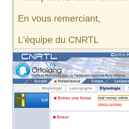
En vous remerciant,
L'équipe du CNRTL
Accueil
Portail lexical
Corpus
Lexique
Morphologie
Lexicographie
Etymologie
Entrez une forme
TLFi
notices corrigées
Erreur