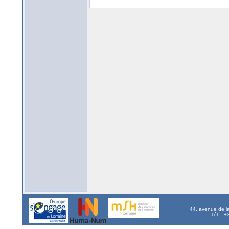
44, avenue de l
Tél. : 