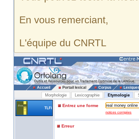
En vous remerciant,
L'équipe du CNRTL
Accueil
Portail lexical
Corpus
Lexique
Morphologie
Lexicographie
Etymologie
Entrez une forme
TLFi
notices corrigées
Erreur