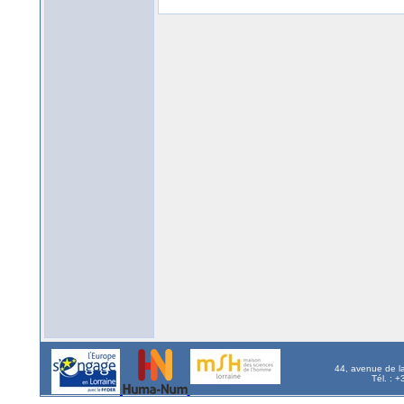
44, avenue de l
Tél. : 