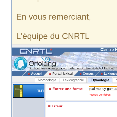
En vous remerciant,
L'équipe du CNRTL
Accueil
Portail lexical
Corpus
Lexique
Morphologie
Lexicographie
Etymologie
Entrez une forme
TLFi
notices corrigées
Erreur