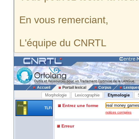
En vous remerciant,
L'équipe du CNRTL
Accueil
Portail lexical
Corpus
Lexique
Morphologie
Lexicographie
Etymologie
Entrez une forme
TLFi
notices corrigées
Erreur