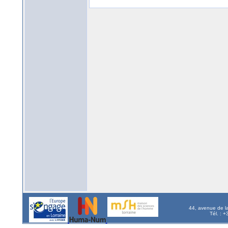
44, avenue de l
Tél. : 