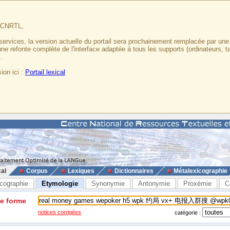
u CNRTL,
services, la version actuelle du portail sera prochainement remplacée par un
 une refonte complète de l'interface adaptée à tous les supports (ordinateurs, t
.
ion ici :
Portail lexical
cal
Corpus
Lexiques
Dictionnaires
Métalexicographie
cographie
Etymologie
Synonymie
Antonymie
Proxémie
C
ne forme
notices corrigées
catégorie :