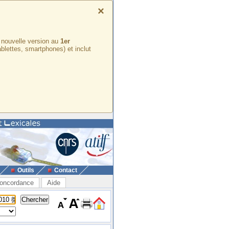
×
e nouvelle version au
1er
ablettes, smartphones) et inclut
Outils
Contact
oncordance
Aide