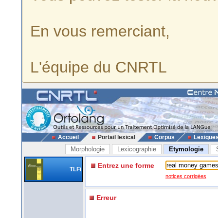
En vous remerciant,
L'équipe du CNRTL
Accueil
Portail lexical
Corpus
Lexique
Morphologie
Lexicographie
Etymologie
Entrez une forme
TLFi
notices corrigées
Erreur