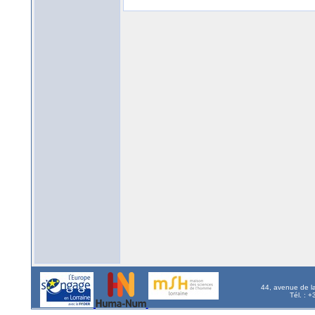
44, avenue de l
Tél. : 