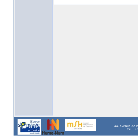
44, avenue de l
Tél. : 