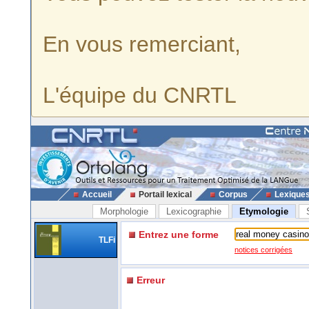
En vous remerciant,
L'équipe du CNRTL
Accueil
Portail lexical
Corpus
Lexique
Morphologie
Lexicographie
Etymologie
Entrez une forme
TLFi
notices corrigées
Erreur