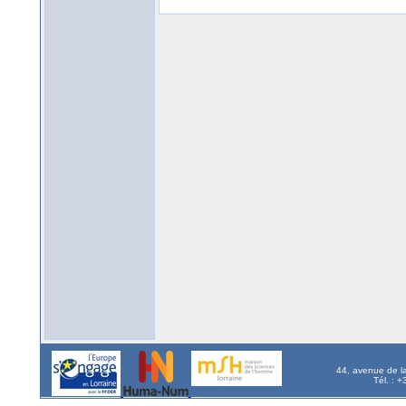
44, avenue de l
Tél. : 