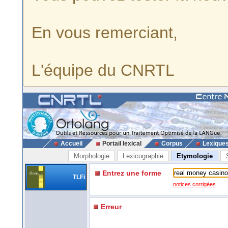
En vous remerciant,
L'équipe du CNRTL
Accueil
Portail lexical
Corpus
Lexique
Morphologie
Lexicographie
Etymologie
Entrez une forme
TLFi
notices corrigées
Erreur