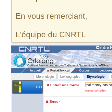
En vous remerciant,
L'équipe du CNRTL
Accueil
Portail lexical
Corpus
Lexique
Morphologie
Lexicographie
Etymologie
Entrez une forme
TLFi
notices corrigées
Erreur