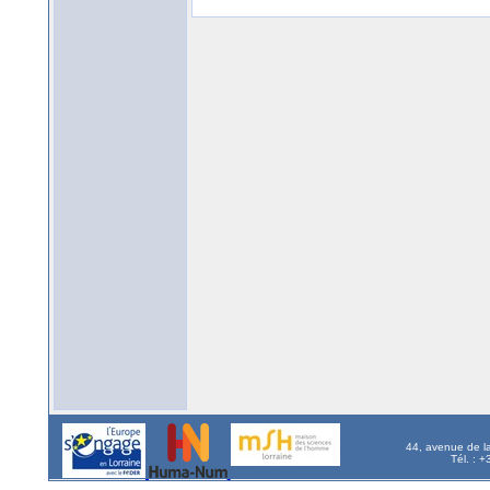
44, avenue de l
Tél. : 