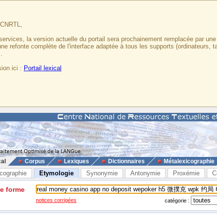
u CNRTL,
services, la version actuelle du portail sera prochainement remplacée par un
 une refonte complète de l'interface adaptée à tous les supports (ordinateurs, t
.
ion ici :
Portail lexical
cal
Corpus
Lexiques
Dictionnaires
Métalexicographie
cographie
Etymologie
Synonymie
Antonymie
Proxémie
C
ne forme
notices corrigées
catégorie :