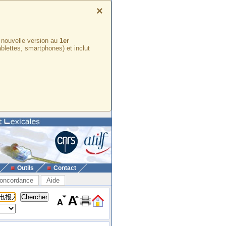
×
e nouvelle version au
1er
ablettes, smartphones) et inclut
Outils
Contact
oncordance
Aide