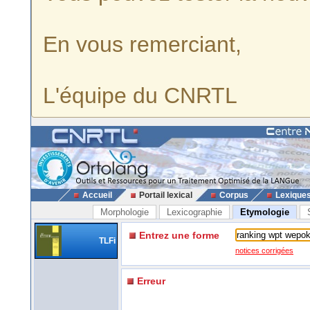
En vous remerciant,
L'équipe du CNRTL
Accueil
Portail lexical
Corpus
Lexique
Morphologie
Lexicographie
Etymologie
Entrez une forme
TLFi
notices corrigées
Erreur