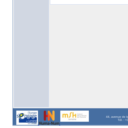
44, avenue de l
Tél. : 