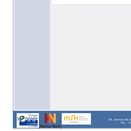
44, avenue de l
Tél. : 