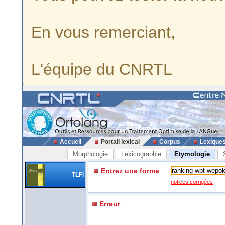
En vous remerciant,
L'équipe du CNRTL
Accueil
Portail lexical
Corpus
Lexique
Morphologie
Lexicographie
Etymologie
Entrez une forme
TLFi
notices corrigées
Erreur