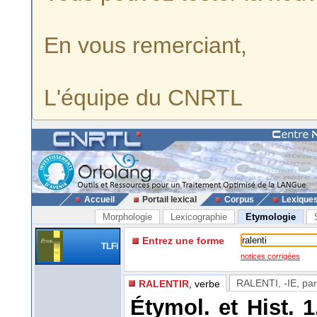
En vous remerciant,
L'équipe du CNRTL
Accueil
Portail lexical
Corpus
Lexique
Morphologie
Lexicographie
Etymologie
Entrez une forme
TLFi
notices corrigées
RALENTI, -IE
, par
RALENTIR
, verbe
Étymol. et Hist. 1