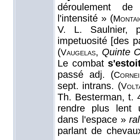
déroulement de
l'intensité » (
Montai
V. L. Saulnier,
impetuosité [des pa
(
,
Quinte 
Vaugelas
Le combat
s'estoi
passé adj. (
Cornei
sept. intrans. (
Volt
Th. Besterman, t. 
rendre plus lent
dans l'espace »
ra
parlant de chevau