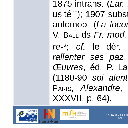
1875 intrans. (
Lar.
usité``); 1907 subs
automob. (
La loco
V.
ds
Fr. mod.
Ball
re-*
;
cf.
le dér. 
rallenter ses paz
Œuvres
, éd. P. L
(1180-90
soi alen
,
Alexandre
,
Paris
XXXVII, p. 64).
44, avenue de l
Tél. : 