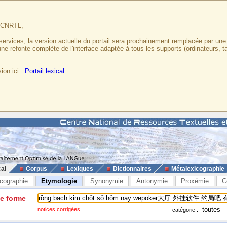
u CNRTL,
services, la version actuelle du portail sera prochainement remplacée par un
 une refonte complète de l'interface adaptée à tous les supports (ordinateurs, t
.
ion ici :
Portail lexical
cal
Corpus
Lexiques
Dictionnaires
Métalexicographie
cographie
Etymologie
Synonymie
Antonymie
Proxémie
C
ne forme
notices corrigées
catégorie :