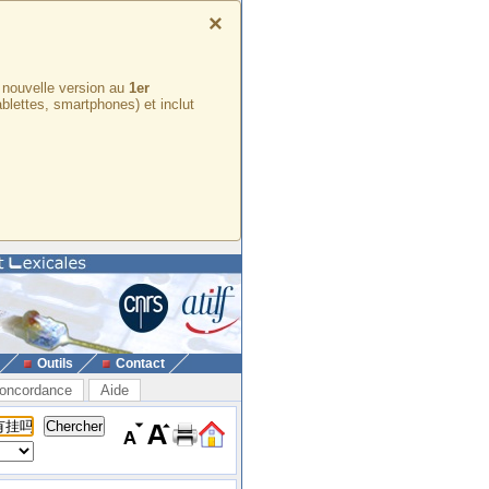
×
e nouvelle version au
1er
ablettes, smartphones) et inclut
Outils
Contact
oncordance
Aide