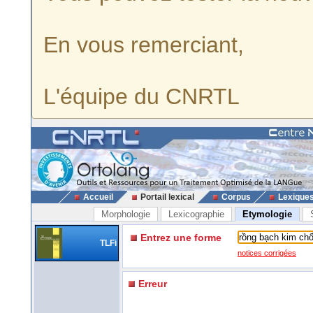
En vous remerciant,
L'équipe du CNRTL
Accueil
Portail lexical
Corpus
Lexique
Morphologie
Lexicographie
Etymologie
Entrez une forme
TLFi
notices corrigées
Erreur