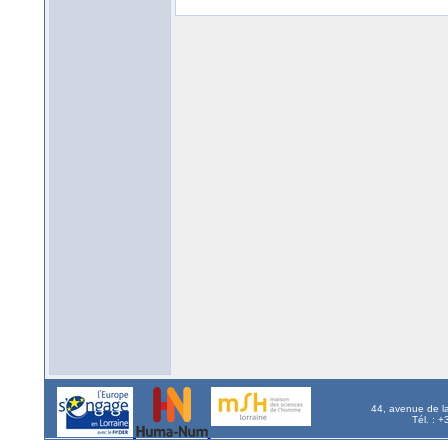
44, avenue de l
Tél. : 