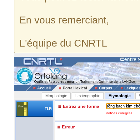
En vous remerciant,
L'équipe du CNRTL
Accueil
Portail lexical
Corpus
Lexique
Morphologie
Lexicographie
Etymologie
Entrez une forme
TLFi
notices corrigées
Erreur