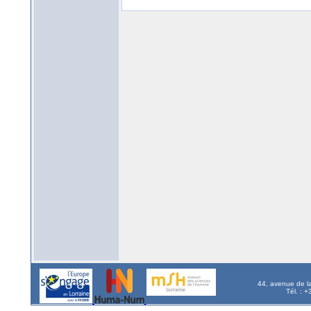
44, avenue de l
Tél. : 