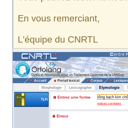
En vous remerciant,
L'équipe du CNRTL
Accueil
Portail lexical
Corpus
Lexique
Morphologie
Lexicographie
Etymologie
Entrez une forme
TLFi
notices corrigées
Erreur