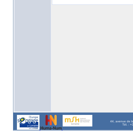
44, avenue de l
Tél. : 