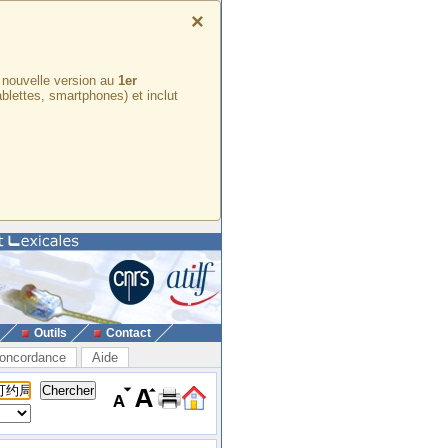
×
e nouvelle version au
1er
ablettes, smartphones) et inclut
Outils
Contact
oncordance
Aide