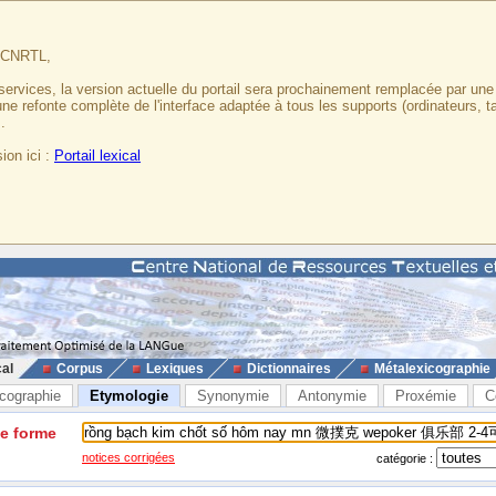
u CNRTL,
services, la version actuelle du portail sera prochainement remplacée par un
 une refonte complète de l'interface adaptée à tous les supports (ordinateurs, t
.
ion ici :
Portail lexical
cal
Corpus
Lexiques
Dictionnaires
Métalexicographie
cographie
Etymologie
Synonymie
Antonymie
Proxémie
C
ne forme
notices corrigées
catégorie :