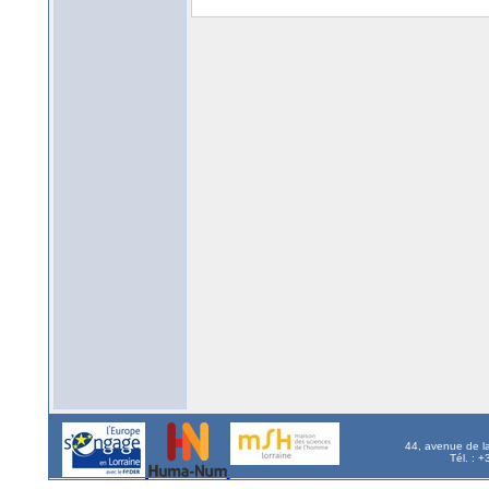
44, avenue de l
Tél. : 