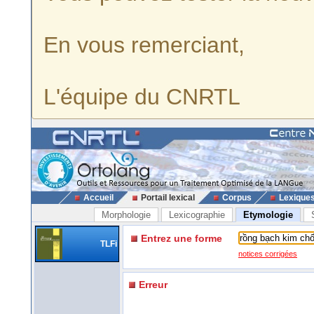
En vous remerciant,
L'équipe du CNRTL
Accueil
Portail lexical
Corpus
Lexique
Morphologie
Lexicographie
Etymologie
Entrez une forme
TLFi
notices corrigées
Erreur