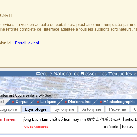
u CNRTL,
services, la version actuelle du portail sera prochainement remplacée par un
 une refonte complète de l'interface adaptée à tous les supports (ordinateurs, t
.
ion ici :
Portail lexical
cal
Corpus
Lexiques
Dictionnaires
Métalexicographie
cographie
Etymologie
Synonymie
Antonymie
Proxémie
C
ne forme
notices corrigées
catégorie :