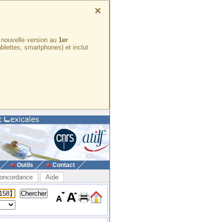
×
e nouvelle version au
1er
ablettes, smartphones) et inclut
Outils
Contact
oncordance
Aide