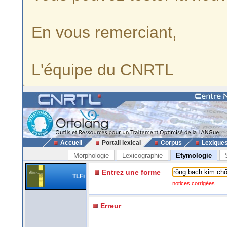
En vous remerciant,
L'équipe du CNRTL
Accueil
Portail lexical
Corpus
Lexique
Morphologie
Lexicographie
Etymologie
Entrez une forme
TLFi
notices corrigées
Erreur