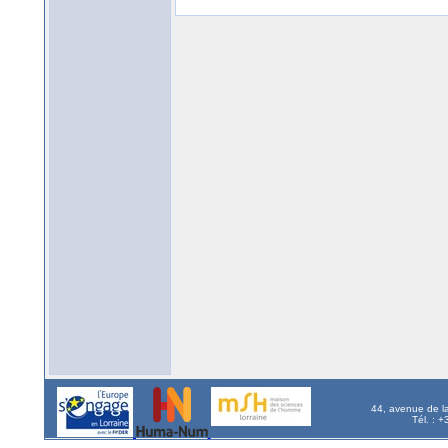
44, avenue de l
Tél. : 