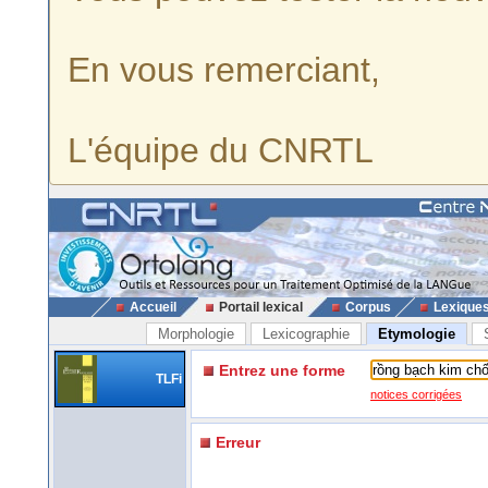
En vous remerciant,
L'équipe du CNRTL
Accueil
Portail lexical
Corpus
Lexique
Morphologie
Lexicographie
Etymologie
Entrez une forme
TLFi
notices corrigées
Erreur