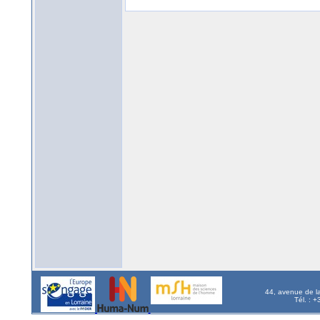
44, avenue de l
Tél. : 