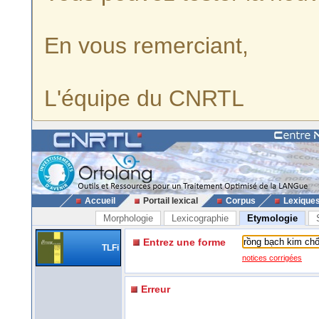
En vous remerciant,
L'équipe du CNRTL
Accueil
Portail lexical
Corpus
Lexique
Morphologie
Lexicographie
Etymologie
Entrez une forme
TLFi
notices corrigées
Erreur