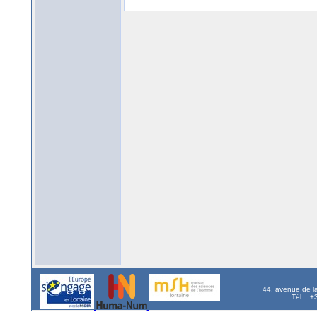
44, avenue de l
Tél. : 