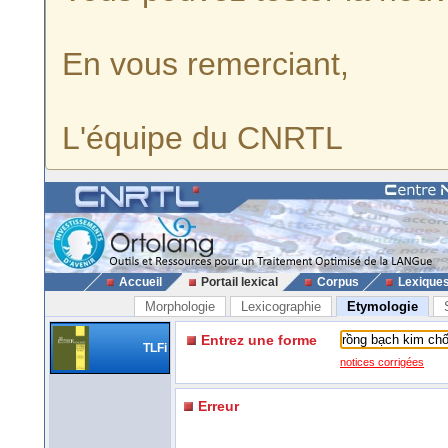
En vous remerciant,
L'équipe du CNRTL
Accueil
Portail lexical
Corpus
Lexique
Morphologie
Lexicographie
Etymologie
Entrez une forme
TLFi
notices corrigées
Erreur