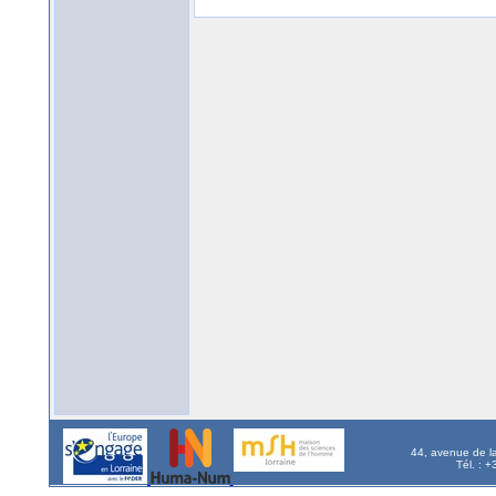
44, avenue de l
Tél. : 