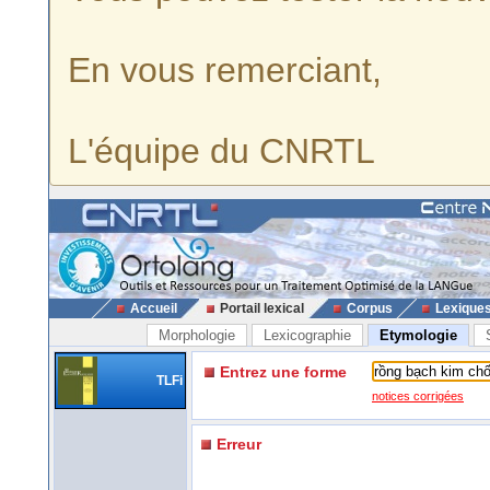
En vous remerciant,
L'équipe du CNRTL
Accueil
Portail lexical
Corpus
Lexique
Morphologie
Lexicographie
Etymologie
Entrez une forme
TLFi
notices corrigées
Erreur