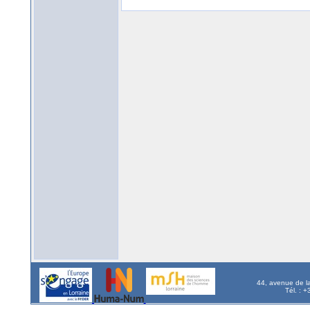
44, avenue de l
Tél. : 