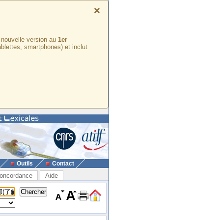
×
e nouvelle version au
1er
ablettes, smartphones) et inclut
Outils
Contact
oncordance
Aide