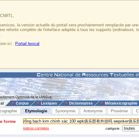
u CNRTL,
services, la version actuelle du portail sera prochainement remplacée par un
 une refonte complète de l'interface adaptée à tous les supports (ordinateurs, t
.
ion ici :
Portail lexical
cal
Corpus
Lexiques
Dictionnaires
Métalexicographie
cographie
Etymologie
Synonymie
Antonymie
Proxémie
C
ne forme
notices corrigées
catégorie :