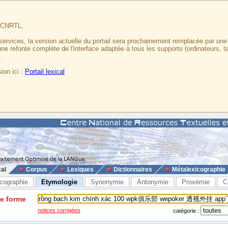
u CNRTL,
services, la version actuelle du portail sera prochainement remplacée par un
 une refonte complète de l'interface adaptée à tous les supports (ordinateurs, t
.
ion ici :
Portail lexical
cal
Corpus
Lexiques
Dictionnaires
Métalexicographie
cographie
Etymologie
Synonymie
Antonymie
Proxémie
C
ne forme
notices corrigées
catégorie :