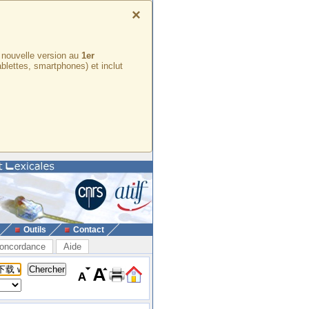
×
e nouvelle version au
1er
ablettes, smartphones) et inclut
Outils
Contact
oncordance
Aide