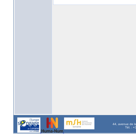
44, avenue de l
Tél. : 