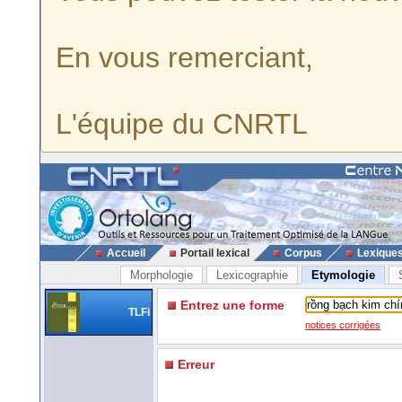
En vous remerciant,
L'équipe du CNRTL
Accueil
Portail lexical
Corpus
Lexique
Morphologie
Lexicographie
Etymologie
Entrez une forme
TLFi
notices corrigées
Erreur