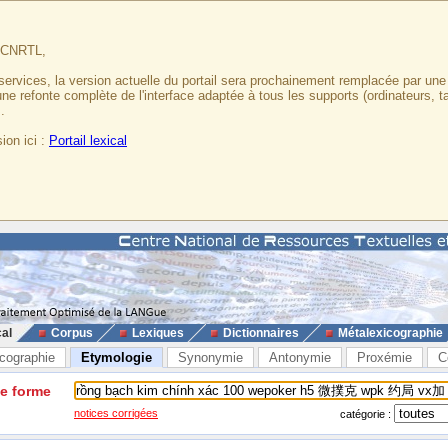
u CNRTL,
services, la version actuelle du portail sera prochainement remplacée par un
 une refonte complète de l'interface adaptée à tous les supports (ordinateurs, t
.
ion ici :
Portail lexical
cal
Corpus
Lexiques
Dictionnaires
Métalexicographie
cographie
Etymologie
Synonymie
Antonymie
Proxémie
C
ne forme
notices corrigées
catégorie :