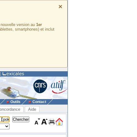
×
e nouvelle version au
1er
ablettes, smartphones) et inclut
Outils
Contact
oncordance
Aide