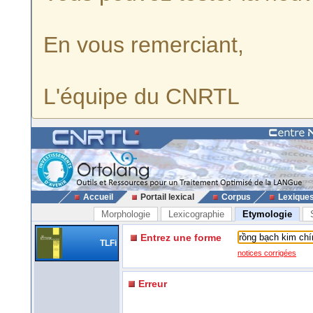
En vous remerciant,
L'équipe du CNRTL
Accueil
Portail lexical
Corpus
Lexique
Morphologie
Lexicographie
Etymologie
Entrez une forme
TLFi
notices corrigées
Erreur