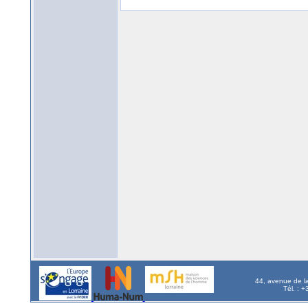
44, avenue de l
Tél. : 