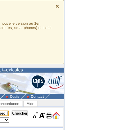
×
e nouvelle version au
1er
ablettes, smartphones) et inclut
Outils
Contact
oncordance
Aide