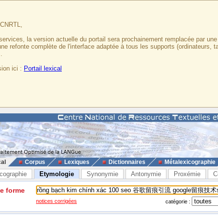
u CNRTL,
services, la version actuelle du portail sera prochainement remplacée par un
 une refonte complète de l'interface adaptée à tous les supports (ordinateurs, t
.
ion ici :
Portail lexical
cal
Corpus
Lexiques
Dictionnaires
Métalexicographie
cographie
Etymologie
Synonymie
Antonymie
Proxémie
C
ne forme
notices corrigées
catégorie :