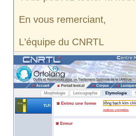
En vous remerciant,
L'équipe du CNRTL
Accueil
Portail lexical
Corpus
Lexique
Morphologie
Lexicographie
Etymologie
Entrez une forme
TLFi
notices corrigées
Erreur