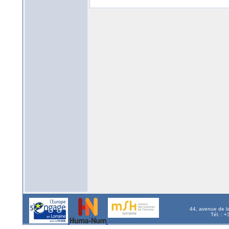
44, avenue de l
Tél. : 