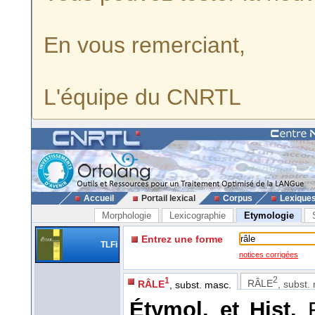
En vous remerciant,
L'équipe du CNRTL
Accueil
Portail lexical
Corpus
Lexique
Morphologie
Lexicographie
Etymologie
Entrez une forme
TLFi
notices corrigées
2
1
RÂLE
, subst.
RÂLE
, subst. masc.
Étymol. et Hist.
F