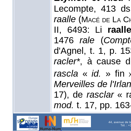
Lecompte, 413 d
raalle
(
Macé de La C
II, 6493: Li
raall
1476
rale
(
Compt
d'Agnel, t. 1, p. 1
racler*
, à cause d
rascla
«
id.
» fin
Merveilles de l'Irla
17), de
rasclar
« r
mod.
t. 17, pp. 163
44, avenue de l
Tél. : 