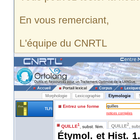
En vous remerciant,
L'équipe du CNRTL
Accueil
Portail lexical
Corpus
Lexique
Morphologie
Lexicographie
Etymologie
Entrez une forme
TLFi
notices corrigées
2
1
QUILLE
, sub
QUILLE
, subst. fém.
Étymol. et Hist. 1.