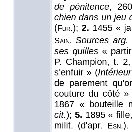
de pénitence
, 260
chien dans un jeu d
(
);
2.
1455 « ja
Fur.
Sources arg.
Sain.
ses quilles
« partir
P. Champion, t. 2
s'enfuir » (
Intérieu
de parement qu'o
couture du côté » 
1867 « bouteille 
cit.
);
5.
1895 « fille,
milit. (d'apr.
).
Esn.