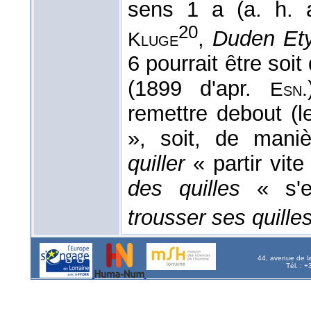
sens 1 a (a. h. 
20
,
Duden Et
Kluge
6 pourrait être soi
(1899 d'apr.
Esn.
remettre debout (le
», soit, de mani
quiller
« partir vite
des quilles
« s'e
trousser ses quille
44, avenue de l
Tél. : 