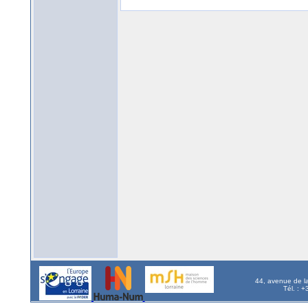
44, avenue de l
Tél. : 