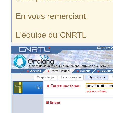
En vous remerciant,
L'équipe du CNRTL
Accueil
Portail lexical
Corpus
Lexique
Morphologie
Lexicographie
Etymologie
Entrez une forme
TLFi
notices corrigées
Erreur