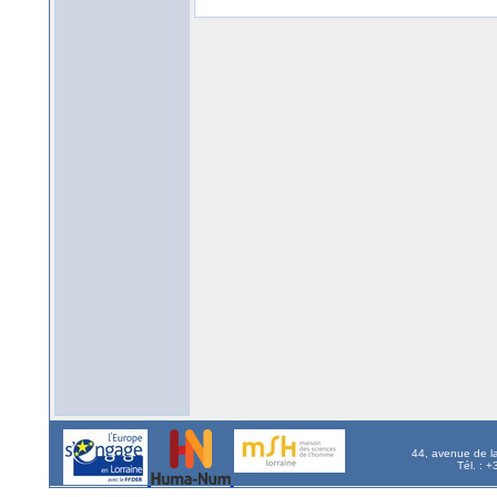
44, avenue de l
Tél. : 