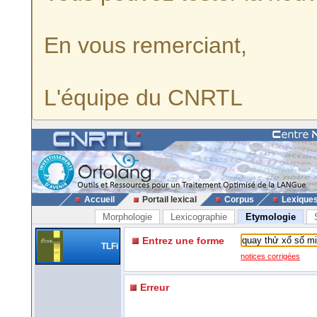
En vous remerciant,
L'équipe du CNRTL
Accueil
Portail lexical
Corpus
Lexique
Morphologie
Lexicographie
Etymologie
Entrez une forme
TLFi
notices corrigées
Erreur