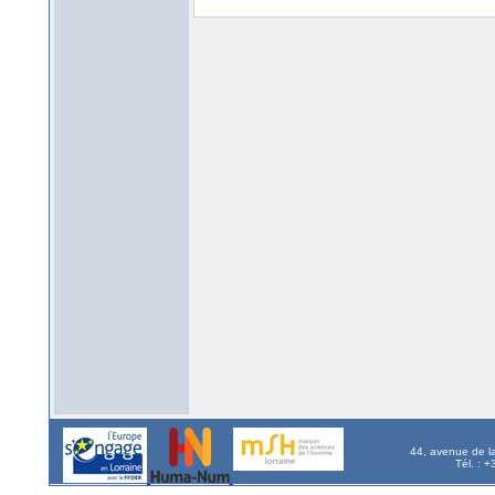
44, avenue de l
Tél. : 