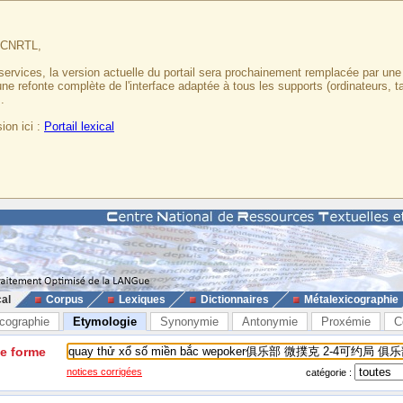
u CNRTL,
services, la version actuelle du portail sera prochainement remplacée par un
 une refonte complète de l'interface adaptée à tous les supports (ordinateurs, t
.
ion ici :
Portail lexical
cal
Corpus
Lexiques
Dictionnaires
Métalexicographie
cographie
Etymologie
Synonymie
Antonymie
Proxémie
C
ne forme
notices corrigées
catégorie :