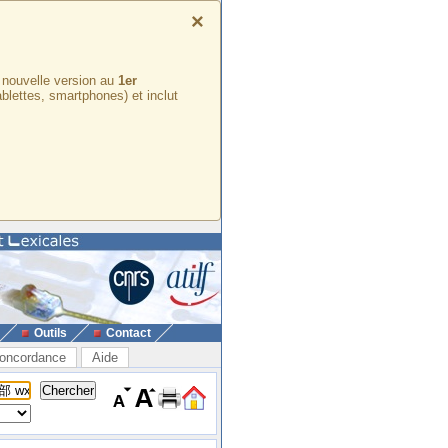
×
e nouvelle version au
1er
ablettes, smartphones) et inclut
Outils
Contact
oncordance
Aide