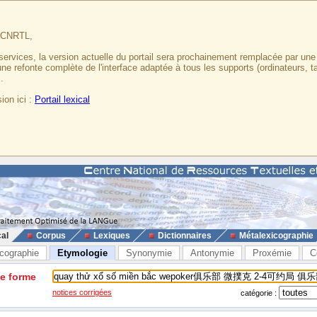
u CNRTL,
services, la version actuelle du portail sera prochainement remplacée par un
 une refonte complète de l'interface adaptée à tous les supports (ordinateurs, t
.
ion ici :
Portail lexical
cal
Corpus
Lexiques
Dictionnaires
Métalexicographie
cographie
Etymologie
Synonymie
Antonymie
Proxémie
C
ne forme
notices corrigées
catégorie :