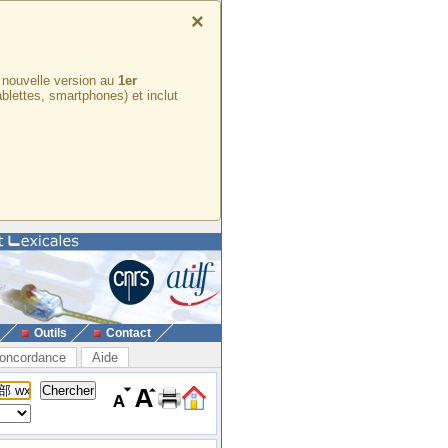
×
e nouvelle version au
1er
ablettes, smartphones) et inclut
Outils
Contact
oncordance
Aide