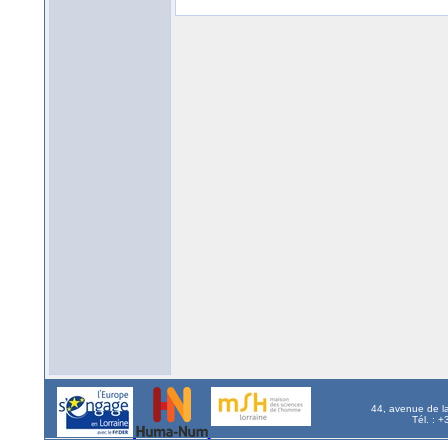
44, avenue de l
Tél. : 