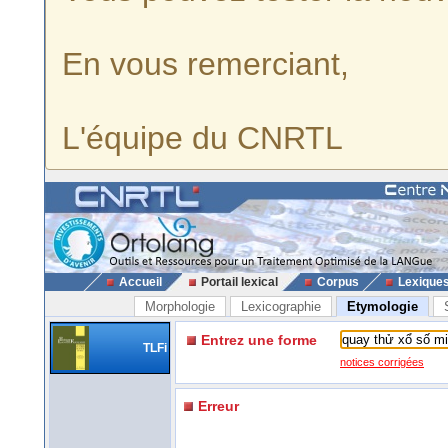
En vous remerciant,
L'équipe du CNRTL
Accueil
Portail lexical
Corpus
Lexique
Morphologie
Lexicographie
Etymologie
Entrez une forme
TLFi
notices corrigées
Erreur