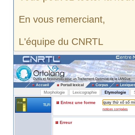
En vous remerciant,
L'équipe du CNRTL
Accueil
Portail lexical
Corpus
Lexique
Morphologie
Lexicographie
Etymologie
Entrez une forme
TLFi
notices corrigées
Erreur