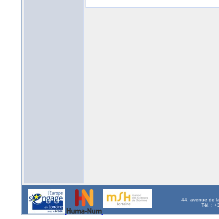
44, avenue de l
Tél. : 