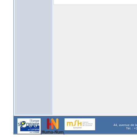
44, avenue de l
Tél. : 