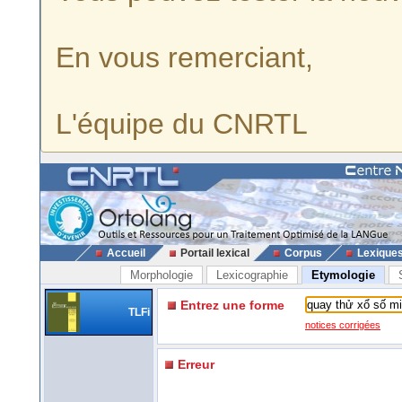
En vous remerciant,
L'équipe du CNRTL
Accueil
Portail lexical
Corpus
Lexique
Morphologie
Lexicographie
Etymologie
Entrez une forme
TLFi
notices corrigées
Erreur