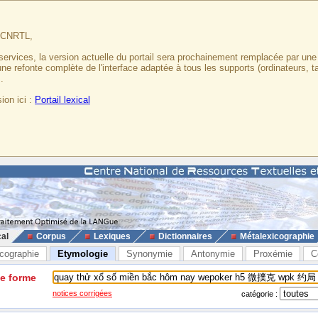
u CNRTL,
services, la version actuelle du portail sera prochainement remplacée par un
 une refonte complète de l'interface adaptée à tous les supports (ordinateurs, t
.
ion ici :
Portail lexical
cal
Corpus
Lexiques
Dictionnaires
Métalexicographie
cographie
Etymologie
Synonymie
Antonymie
Proxémie
C
ne forme
notices corrigées
catégorie :