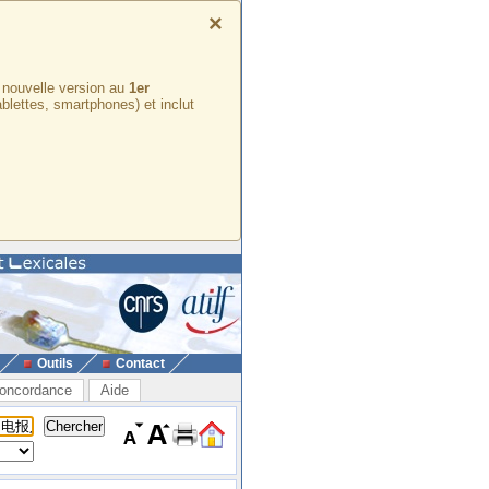
×
e nouvelle version au
1er
ablettes, smartphones) et inclut
Outils
Contact
oncordance
Aide